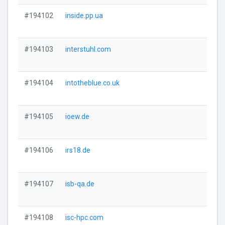
#194102
inside.pp.ua
Vi
#194103
interstuhl.com
Vi
#194104
intotheblue.co.uk
Vi
#194105
ioew.de
Vi
#194106
irs18.de
Vi
#194107
isb-qa.de
Vi
#194108
isc-hpc.com
Vi