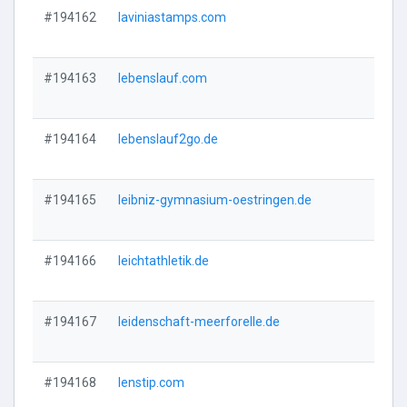
#194162
laviniastamps.com
Vi
#194163
lebenslauf.com
Vi
#194164
lebenslauf2go.de
Vi
#194165
leibniz-gymnasium-oestringen.de
Vi
#194166
leichtathletik.de
Vi
#194167
leidenschaft-meerforelle.de
Vi
#194168
lenstip.com
Vi