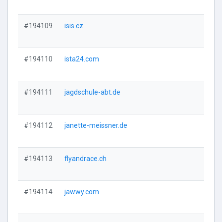
#194109
isis.cz
Vi
#194110
ista24.com
Vi
#194111
jagdschule-abt.de
Vi
#194112
janette-meissner.de
Vi
#194113
flyandrace.ch
Vi
#194114
jawwy.com
Vi