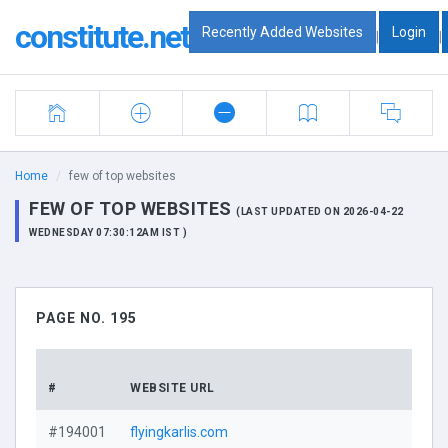
constitute.net
Recently Added Websites
Login
|
|
Home
few of top websites
FEW OF TOP WEBSITES
(LAST UPDATED ON 2026-04-22
WEDNESDAY 07:30:12AM IST )
PAGE NO. 195
DOM
#
WEBSITE URL
PRO
#194001
flyingkarlis.com
Vi