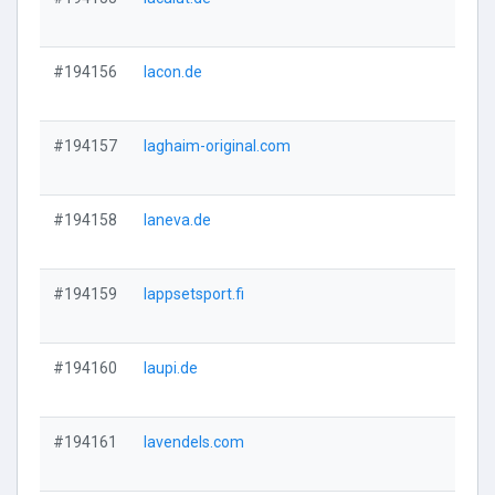
Vi
#194156
lacon.de
Vi
#194157
laghaim-original.com
Vi
#194158
laneva.de
Vi
#194159
lappsetsport.fi
Vi
#194160
laupi.de
Vi
#194161
lavendels.com
Vi