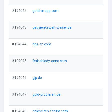
#194042
getchirrapp.com
Vi
#194043
getraenkewelt-weiser.de
Vi
#194044
ggs-ep.com
Vi
#194045
fetischlady-anna.com
Vi
#194046
glp.de
Vi
#194047
gold-probieren.de
Vi
#194048
goldseiten-forum.com