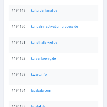
#194149
kulturdenkmal.de
Vi
#194150
kundalini-activation-process.de
Vi
#194151
kunsthalle-kiel.de
Vi
#194152
kurvenkoenig.de
Vi
#194153
kwarc.info
Vi
#194154
lacabala.com
Vi
#194155
lacalut.de