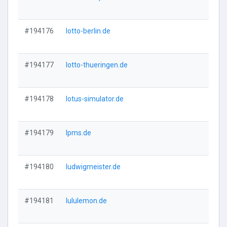
Vi
#194176
lotto-berlin.de
Vi
#194177
lotto-thueringen.de
Vi
#194178
lotus-simulator.de
Vi
#194179
lpms.de
Vi
#194180
ludwigmeister.de
Vi
#194181
lululemon.de
Vi