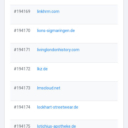
#194169
linkhrm.com
Vi
#194170
lions-sigmaringen.de
Vi
#194171
livinglondonhistory.com
Vi
#194172
lkz.de
Vi
#194173
lmscloud.net
Vi
#194174
lockhart-streetwear.de
Vi
#194175
lotichius-apotheke.de