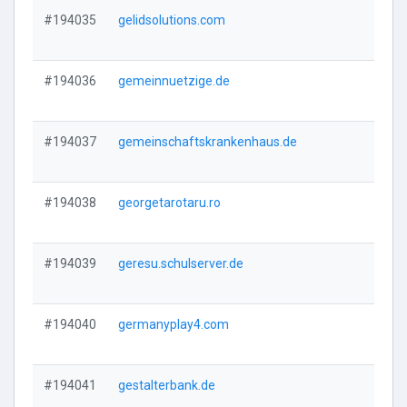
#194035
gelidsolutions.com
Vi
#194036
gemeinnuetzige.de
Vi
#194037
gemeinschaftskrankenhaus.de
Vi
#194038
georgetarotaru.ro
Vi
#194039
geresu.schulserver.de
Vi
#194040
germanyplay4.com
Vi
#194041
gestalterbank.de
Vi