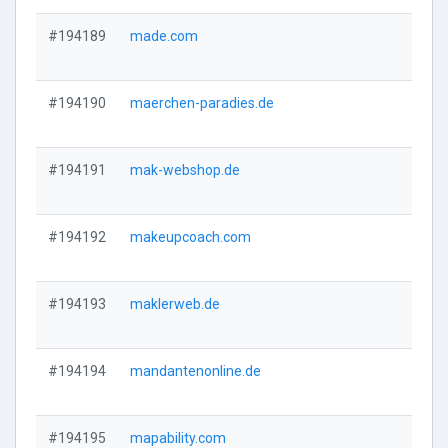
#194189
made.com
Vi
#194190
maerchen-paradies.de
Vi
#194191
mak-webshop.de
Vi
#194192
makeupcoach.com
Vi
#194193
maklerweb.de
Vi
#194194
mandantenonline.de
Vi
#194195
mapability.com