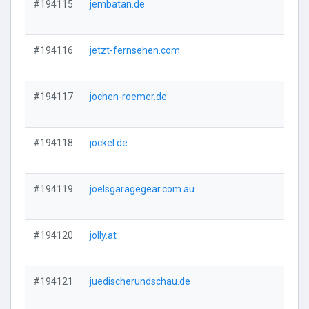
#194115
jembatan.de
Vi
#194116
jetzt-fernsehen.com
Vi
#194117
jochen-roemer.de
Vi
#194118
jockel.de
Vi
#194119
joelsgaragegear.com.au
Vi
#194120
jolly.at
Vi
#194121
juedischerundschau.de
Vi