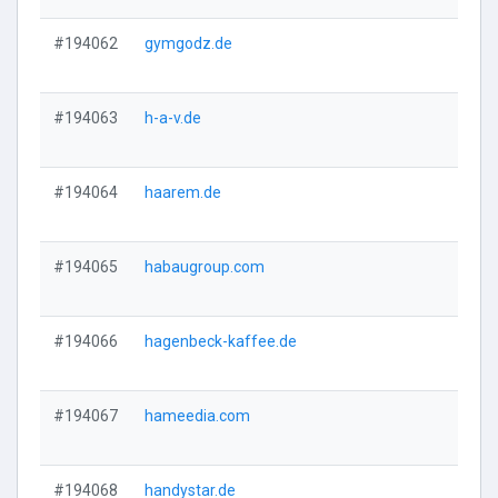
#194062
gymgodz.de
Vi
#194063
h-a-v.de
Vi
#194064
haarem.de
Vi
#194065
habaugroup.com
Vi
#194066
hagenbeck-kaffee.de
Vi
#194067
hameedia.com
Vi
#194068
handystar.de