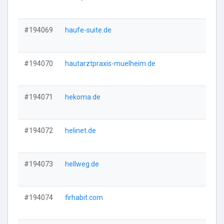
Vi
#194069
haufe-suite.de
Vi
#194070
hautarztpraxis-muelheim.de
Vi
#194071
hekoma.de
Vi
#194072
helinet.de
Vi
#194073
hellweg.de
Vi
#194074
firhabit.com
Vi