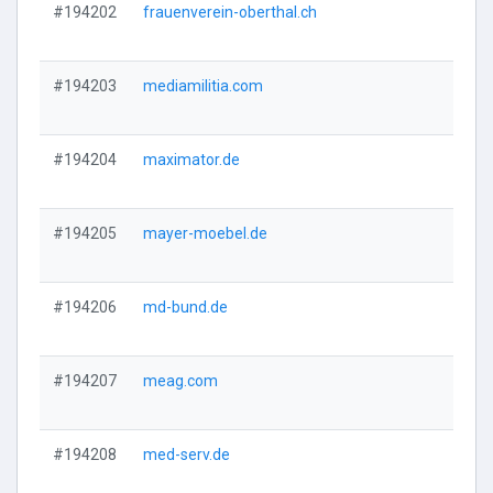
#194202
frauenverein-oberthal.ch
Vi
#194203
mediamilitia.com
Vi
#194204
maximator.de
Vi
#194205
mayer-moebel.de
Vi
#194206
md-bund.de
Vi
#194207
meag.com
Vi
#194208
med-serv.de
Vi