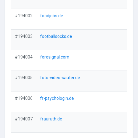
#194002
foodjobs.de
Vi
#194003
footballsocks.de
Vi
#194004
foresignal.com
Vi
#194005
foto-video-sauter.de
Vi
#194006
fr-psychologin.de
Vi
#194007
frauruth.de
Vi