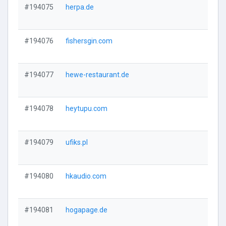
#194075
herpa.de
Vi
#194076
fishersgin.com
Vi
#194077
hewe-restaurant.de
Vi
#194078
heytupu.com
Vi
#194079
ufiks.pl
Vi
#194080
hkaudio.com
Vi
#194081
hogapage.de
Vi