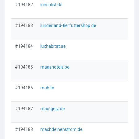
#194182
lunchlist.de
Vi
#194183
lunderland-tierfuttershop.de
Vi
#194184
luxhabitat.ae
Vi
#194185
maashotels.be
Vi
#194186
mab.to
Vi
#194187
mac-geiz.de
Vi
#194188
machdeinenstrom.de
Vi