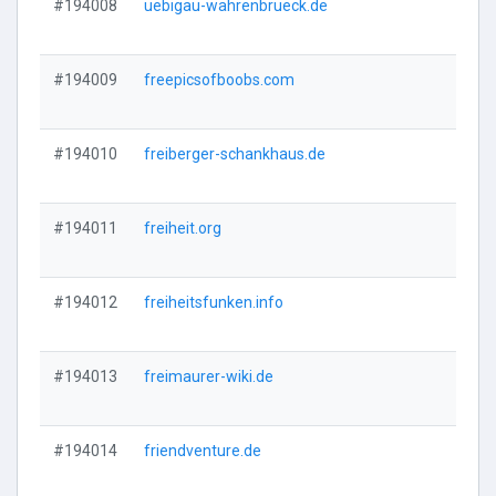
#194008
uebigau-wahrenbrueck.de
Vi
#194009
freepicsofboobs.com
Vi
#194010
freiberger-schankhaus.de
Vi
#194011
freiheit.org
Vi
#194012
freiheitsfunken.info
Vi
#194013
freimaurer-wiki.de
Vi
#194014
friendventure.de
Vi