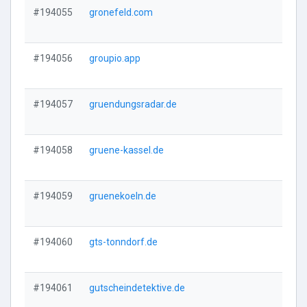
#194055
gronefeld.com
Vi
#194056
groupio.app
Vi
#194057
gruendungsradar.de
Vi
#194058
gruene-kassel.de
Vi
#194059
gruenekoeln.de
Vi
#194060
gts-tonndorf.de
Vi
#194061
gutscheindetektive.de
Vi