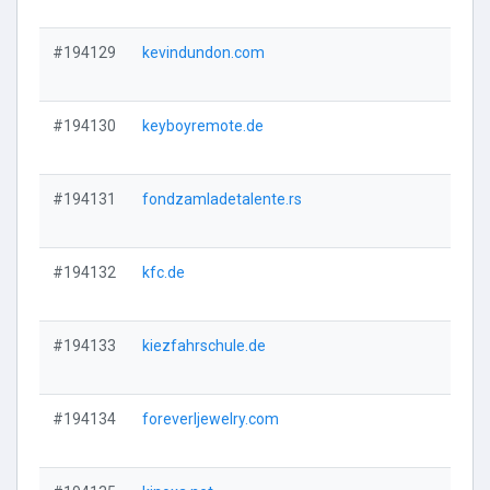
#194129
kevindundon.com
Vi
#194130
keyboyremote.de
Vi
#194131
fondzamladetalente.rs
Vi
#194132
kfc.de
Vi
#194133
kiezfahrschule.de
Vi
#194134
foreverljewelry.com
Vi