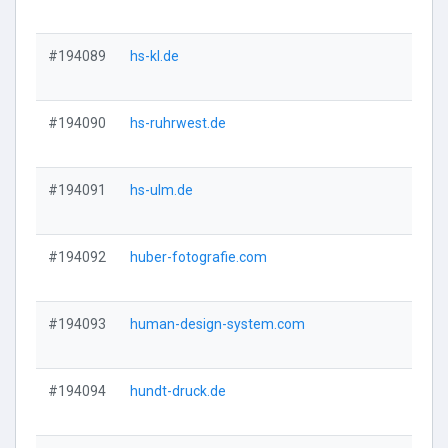
#194089
hs-kl.de
Vi
#194090
hs-ruhrwest.de
Vi
#194091
hs-ulm.de
Vi
#194092
huber-fotografie.com
Vi
#194093
human-design-system.com
Vi
#194094
hundt-druck.de
Vi