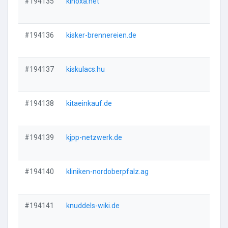
#194135
kinoxa.net
Vi
#194136
kisker-brennereien.de
Vi
#194137
kiskulacs.hu
Vi
#194138
kitaeinkauf.de
Vi
#194139
kjpp-netzwerk.de
Vi
#194140
kliniken-nordoberpfalz.ag
Vi
#194141
knuddels-wiki.de
Vi