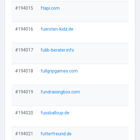
#194015
ftapi.com
Vi
#194016
fuersten-kidz.de
Vi
#194017
fulib-berater.info
Vi
#194018
fullgripgames.com
Vi
#194019
fundraisingbox.com
Vi
#194020
fussballcup.de
Vi
#194021
futterfreund.de
Vi