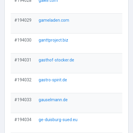
#194028
galke.com
Vi
#194029
gameladen.com
Vi
#194030
ganttproject.biz
Vi
#194031
gasthof-stocker.de
Vi
#194032
gastro-spirit.de
Vi
#194033
gauselmann.de
Vi
#194034
ge-duisburg-sued.eu
Vi