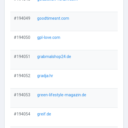
Vi
#194049
goodtimesnt.com
Vi
#194050
gpl-love.com
Vi
#194051
grabmalshop24.de
Vi
#194052
gradja.hr
Vi
#194053
green-lifestyle-magazin.de
Vi
#194054
greif.de
Vi