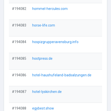
#194082
hommel-hercules.com
Vi
#194083
horse-life.com
Vi
#194084
hospizgrupperavensburg.info
Vi
#194085
hostpress.de
Vi
#194086
hotel-haushufeland-badsalzungen.de
Vi
#194087
hotel-lyskirchen.de
Vi
#194088
egybest.show
Vi