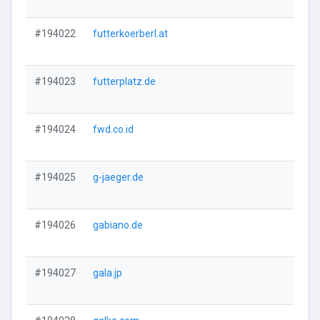
#194022
futterkoerberl.at
Vi
#194023
futterplatz.de
Vi
#194024
fwd.co.id
Vi
#194025
g-jaeger.de
Vi
#194026
gabiano.de
Vi
#194027
gala.jp
Vi