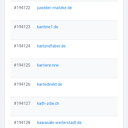
#194122
juwelier-matzke.de
Vi
#194123
kantine1.de
Vi
#194124
karlundfaber.de
Vi
#194125
karriere.nrw
Vi
#194126
kartedirekt.de
Vi
#194127
kath-zdw.ch
Vi
#194128
kawasaki-weiterstadt.de
Vi