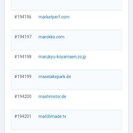
Vi
#194196
marketperf.com
Vi
#194197
marokko.com
Vi
#194198
marukyu-koyamaen.co.jp
Vi
#194199
maselakepark.de
Vi
#194200
mashmotor.de
Vi
#194201
matchmade.tv
Vi