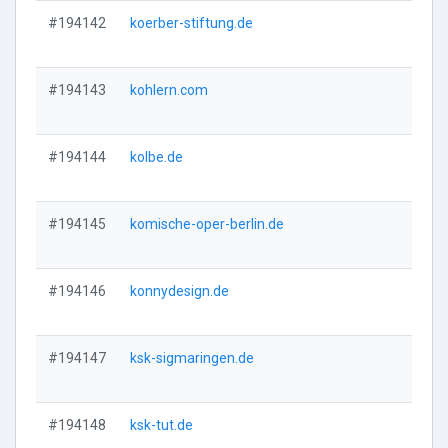
#194142
koerber-stiftung.de
Vi
#194143
kohlern.com
Vi
#194144
kolbe.de
Vi
#194145
komische-oper-berlin.de
Vi
#194146
konnydesign.de
Vi
#194147
ksk-sigmaringen.de
Vi
#194148
ksk-tut.de
Vi