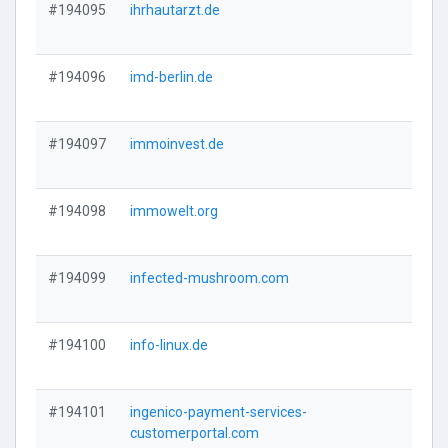
#194095
ihrhautarzt.de
Vi
#194096
imd-berlin.de
Vi
#194097
immoinvest.de
Vi
#194098
immowelt.org
Vi
#194099
infected-mushroom.com
Vi
#194100
info-linux.de
Vi
#194101
ingenico-payment-services-
Vi
customerportal.com